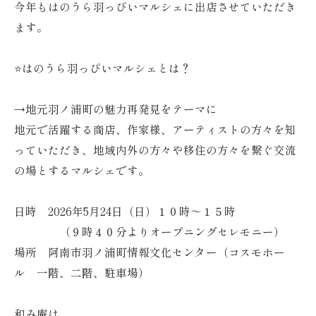
今年もはのうら羽っぴいマルシェに出店させていただき
ます。
⭐はのうら羽っぴいマルシェとは？
→地元羽ノ浦町の魅力再発見をテーマに
地元で活躍する商店、作家様、アーティストの方々を知
っていただき、地域内外の方々や移住の方々を繋ぐ交流
の場とするマルシェです。
日時 2026年5月24日（日）１０時～１５時
（９時４０分よりオープニングセレモニー）
場所 阿南市羽ノ浦町情報文化センター（コスモホー
ル 一階、二階、駐車場）
和み庵は