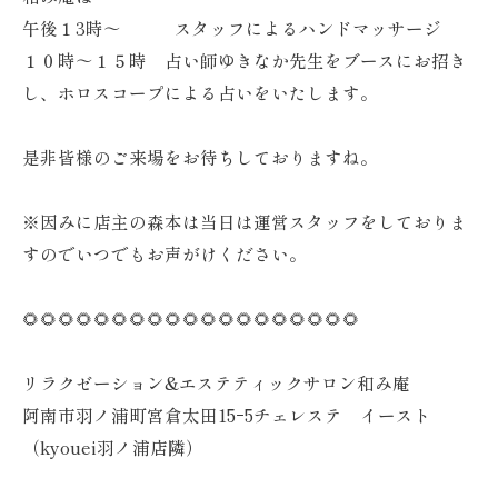
午後１3時～ スタッフによるハンドマッサージ
１０時～１５時 占い師ゆきなか先生をブースにお招き
し、ホロスコープによる占いをいたします。
是非皆様のご来場をお待ちしておりますね。
※因みに店主の森本は当日は運営スタッフをしておりま
すのでいつでもお声がけください。
🌻🌻🌻🌻🌻🌻🌻🌻🌻🌻🌻🌻🌻🌻🌻🌻🌻🌻🌻
リラクゼーション&エステティックサロン和み庵
阿南市羽ノ浦町宮倉太田15ｰ5チェレステ イースト
（kyouei羽ノ浦店隣）