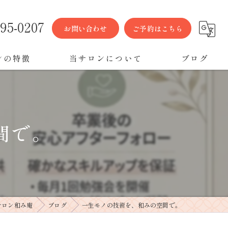
395-0207
お問い合わせ
ご予約はこちら
ンの特徴
当サロンについて
ブログ
ション
当サロンのこだわり
ルエステ
間で。
エステ
サロン和み庵
ブログ
一生モノの技術を、和みの空間で。