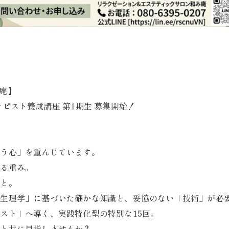
庵】
ピスト養成講座 第1期生 募集開始！
添う心」を重んじています。
ける重み。
こと。
剖生理学」に基づいた確かな知識と、妥協のない「技術」が必
ピスト」へ導く、実践特化型の特別な15回。
ちと共に目指しませんか？