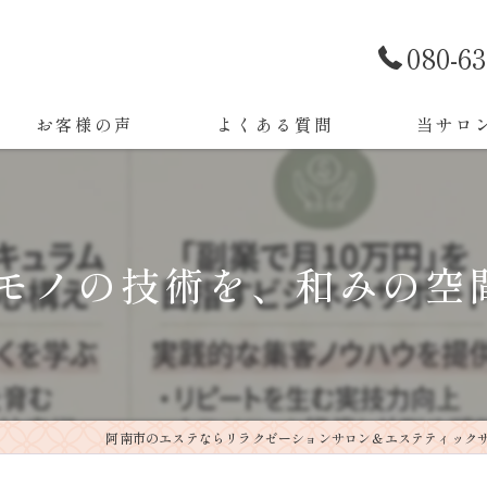
080-6
お客様の声
よくある質問
当サロ
リラクゼー
フェイシャ
モノの技術を、和みの空
ブライダル
痩身
コーチング
阿南市のエステならリラクゼーションサロン＆エステティック